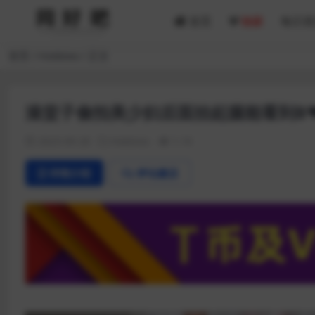
首页
独家
每日资
首页
Hobbies
正文
澡堂子偷拍美少妇后面抬起腿能看到B
2023-09-28
Hobbies
1.1K
详情介绍
评论建议